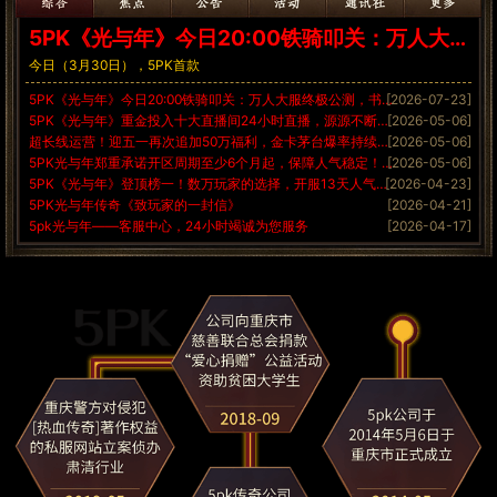
5PK《光与年》今日20:00铁骑叩关：万人大服终极公测，书写不世之功！
今日（3月30日），5PK首款
5PK《光与年》今日20:00铁骑叩关：万人大服终极公测，书写不世之功！
[2026-07-23]
5PK《光与年》重金投入十大直播间24小时直播，源源不断输入新鲜人气！
[2026-05-06]
超长线运营！迎五一再次追加50万福利，金卡茅台爆率持续开放3个月！
[2026-05-06]
5PK光与年郑重承诺开区周期至少6个月起，保障人气稳定！12年品牌铸就长周期生态标杆，只做经典！
[2026-05-06]
5PK《光与年》登顶榜一！数万玩家的选择，开服13天人气稳定8000+，复古传奇天花板！赤月开启在即
[2026-04-23]
5PK光与年传奇《致玩家的一封信》
[2026-04-21]
5pk光与年——客服中心，24小时竭诚为您服务
[2026-04-17]
震撼回馈：5PK《光与年》复古大服百万大奖，全服随机掉落
[2026-03-30]
重金宣发：5PK《光与年》持续推广保障人气热度
[2026-03-30]