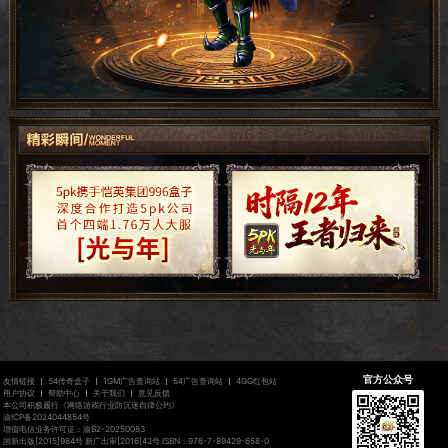
官方公众号
友情链接
54传奇盒子
1GM广告查询站
54广告查询站
4GG红包站
用户协议
帮助中心
关于我们
意见反馈
本公司积极履行《网络游戏行业防沉迷自律公约》
渝ICP备2024044854号
增值电信业务许可证：渝B2-20250083
国新出版[2015]984号 新广出审[2016]42号 ISBN：978-7-89429-658-0